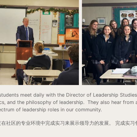
, students meet daily with the Director of Leadership Studies
cs, and the philosophy of leadership. They also hear from 
ctrum of leadership roles in our community.
过在社区的专业环境中完成实习来展示领导力的发展。 完成实习