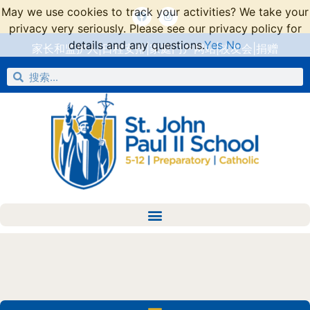
May we use cookies to track your activities? We take your
privacy very seriously. Please see our privacy policy for
details and any questions.
Yes
No
家长和监护人
|
日程安排
|
家庭门户网站
|
校友会
|
捐赠