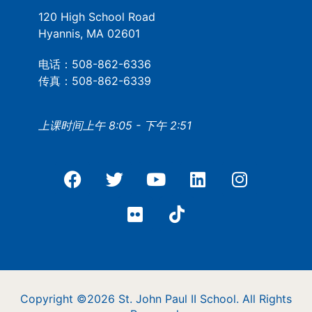
120 High School Road
Hyannis, MA 02601
电话：508-862-6336
传真：508-862-6339
上课时间上午 8:05 - 下午 2:51
Copyright ©2026 St. John Paul II School. All Rights