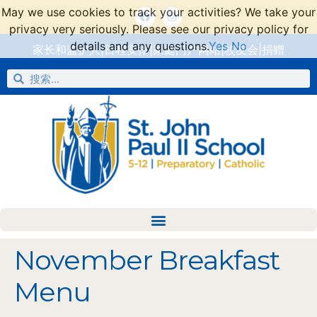
May we use cookies to track your activities? We take your
privacy very seriously. Please see our privacy policy for
details and any questions.
Yes
No
家长和监护人
|
日程安排
|
家庭门户网站
|
校友会
|
捐赠
November Breakfast
Menu