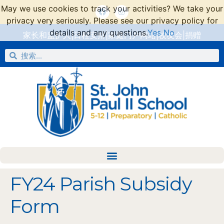
May we use cookies to track your activities? We take your
privacy very seriously. Please see our privacy policy for
details and any questions.
Yes
No
家长和监护人
|
日程安排
|
家庭门户网站
|
校友会
|
捐赠
FY24 Parish Subsidy
Form