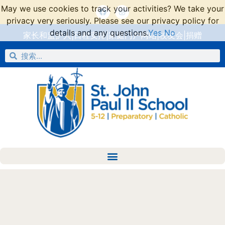
May we use cookies to track your activities? We take your
privacy very seriously. Please see our privacy policy for
details and any questions.
Yes
No
家长和监护人
|
日程安排
|
家庭门户网站
|
校友会
|
捐赠