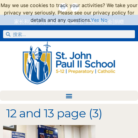
May we use cookies to track your activities? We take your
privacy very seriously. Please see our privacy policy for
details and any questions.
Yes
No
家长和监护人
|
日程安排
|
家庭门户网站
|
校友会
|
捐赠
12 and 13 page (3)