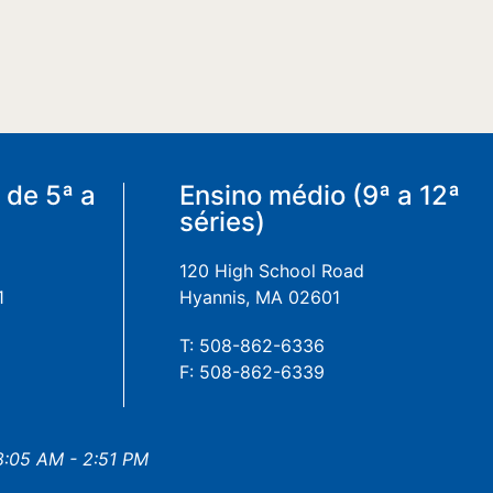
 de 5ª a
Ensino médio (9ª a 12ª
séries)
120 High School Road
1
Hyannis, MA 02601
T: 508-862-6336
F: 508-862-6339
 8:05 AM - 2:51 PM