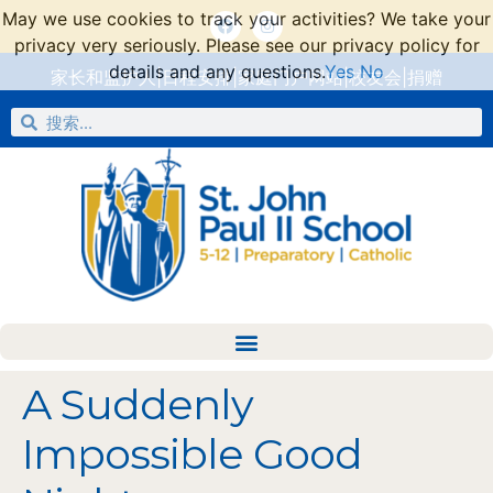
May we use cookies to track your activities? We take your
privacy very seriously. Please see our privacy policy for
details and any questions.
Yes
No
家长和监护人
|
日程安排
|
家庭门户网站
|
校友会
|
捐赠
A Suddenly
Impossible Good