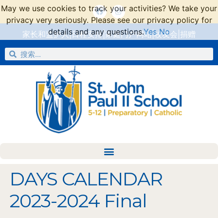
May we use cookies to track your activities? We take your
privacy very seriously. Please see our privacy policy for
details and any questions.
Yes
No
家长和监护人
|
日程安排
|
家庭门户网站
|
校友会
|
捐赠
DAYS CALENDAR
2023-2024 Final