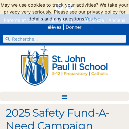
May we use cookies to track your activities? We take your
privacy very seriously. Please see our privacy policy for
details and any questions.
Yes
No
Parents et tuteurs
|
Calendrier
|
Portail famille
|
Anciens
élèves
|
Donner
2025 Safety Fund-A-
Need Campaign