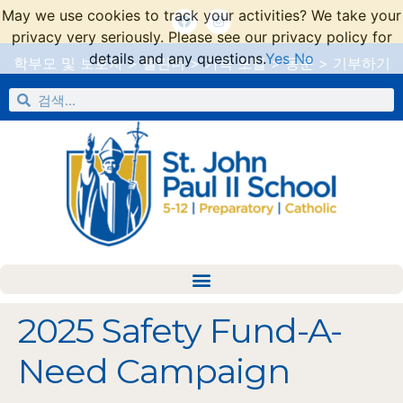
May we use cookies to track your activities? We take your
privacy very seriously. Please see our privacy policy for
details and any questions.
Yes
No
학부모 및 보호자
>
캘린더
>
가족 포털
>
동문
>
기부하기
2025 Safety Fund-A-
Need Campaign