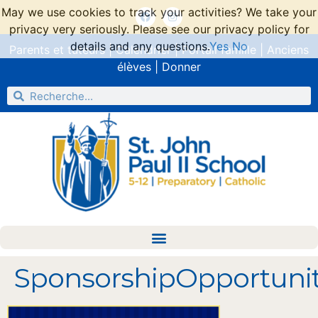
May we use cookies to track your activities? We take your
privacy very seriously. Please see our privacy policy for
details and any questions.
Yes
No
Parents et tuteurs
|
Calendrier
|
Portail famille
|
Anciens
élèves
|
Donner
SponsorshipOpportunit