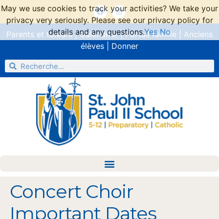
May we use cookies to track your activities? We take your
privacy very seriously. Please see our privacy policy for
details and any questions.
Yes
No
Parents et tuteurs
|
Calendrier
|
Portail famille
|
Anciens
élèves
|
Donner
Concert Choir
Important Dates