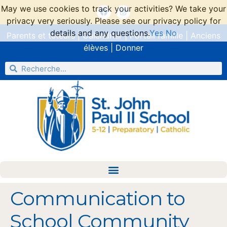
May we use cookies to track your activities? We take your
privacy very seriously. Please see our privacy policy for
details and any questions.
Yes
No
Parents et tuteurs
|
Calendrier
|
Portail famille
|
Anciens
élèves
|
Donner
Communication to
School Community