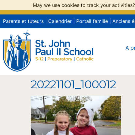
May we use cookies to track your activities?
Parents et tuteurs
|
Calendrier
|
Portail famille
|
Anciens é
A p
20221101_100012