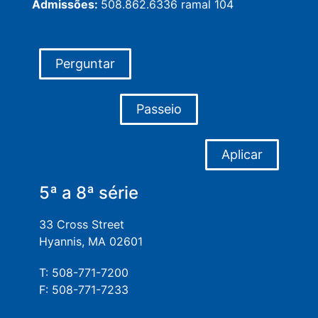
Admissões:
508.862.6336 ramal 104
Perguntar
Passeio
Aplicar
5ª a 8ª série
33 Cross Street
Hyannis, MA 02601
T: 508-771-7200
F: 508-771-7233