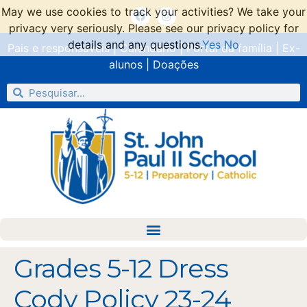
May we use cookies to track your activities? We take your
privacy very seriously. Please see our privacy policy for
details and any questions.
Yes
No
Pais e responsáveis
|
Calendário
|
Portal da família
|
Ex-
alunos
|
Doações
Grades 5-12 Dress
Cody Policy 23-24