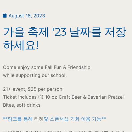
August 18, 2023
가을 축제 '23 날짜를 저장
하세요!
Come enjoy some Fall Fun & Friendship
while supporting our school.
21+ event, $25 per person
​Ticket includes (1) 10 oz Craft Beer & Bavarian Pretzel
Bites, soft drinks
**링크를 통해
티켓
및 스폰서십 기회 이용 가능**