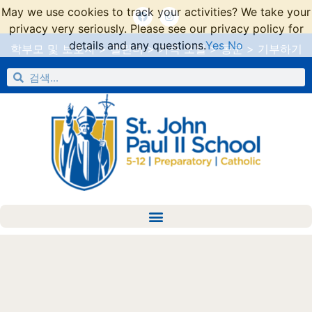
May we use cookies to track your activities? We take your
privacy very seriously. Please see our privacy policy for
details and any questions.
Yes
No
학부모 및 보호자
>
캘린더
>
가족 포털
>
동문
>
기부하기