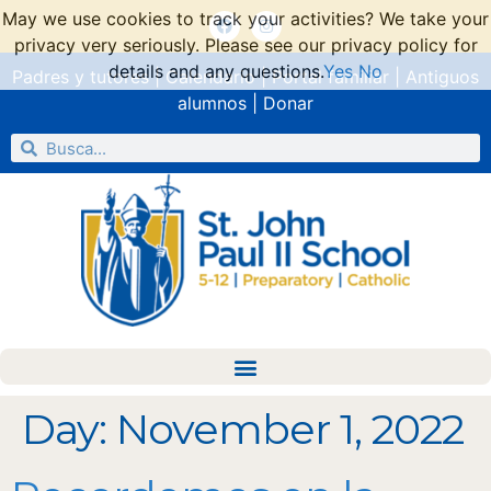
May we use cookies to track your activities? We take your
privacy very seriously. Please see our privacy policy for
details and any questions.
Yes
No
Padres y tutores
|
Calendario
|
Portal familiar
|
Antiguos
alumnos
|
Donar
Day:
November 1, 2022