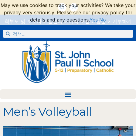
May we use cookies to track your activities? We take your
privacy very seriously. Please see our privacy policy for
details and any questions.
Yes
No
학부모 및 보호자
>
캘린더
>
가족 포털
>
동문
>
기부하기
Men’s Volleyball