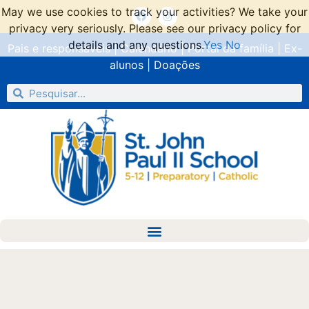
May we use cookies to track your activities? We take your
privacy very seriously. Please see our privacy policy for
details and any questions.
Yes
No
Pais e responsáveis
|
Calendário
|
Portal da família
|
Ex-
alunos
|
Doações