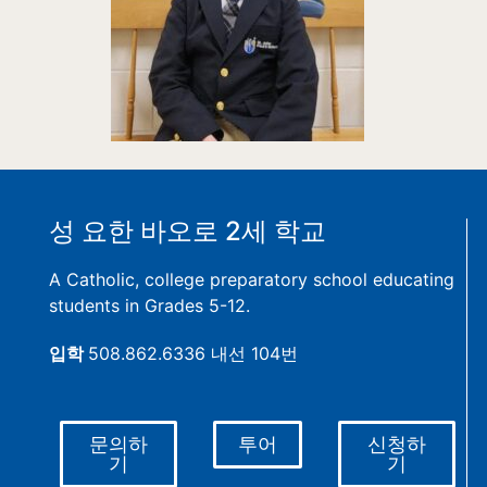
성 요한 바오로 2세 학교
A Catholic, college preparatory school educating
students in Grades 5-12.
입학
508.862.6336 내선 104번
문의하
투어
신청하
기
기