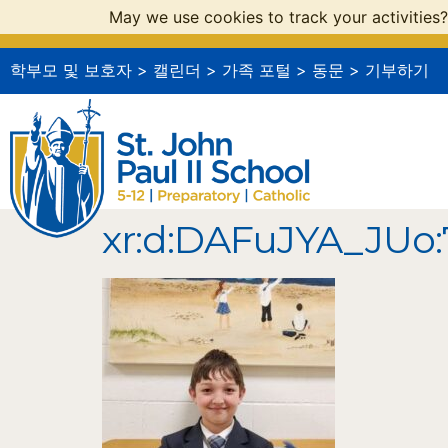
May we use cookies to track your activities?
학부모 및 보호자
>
캘린더
>
가족 포털
>
동문
>
기부하기
xr:d:DAFuJYA_JUo:7