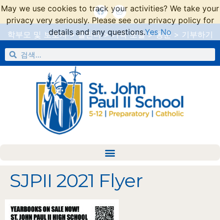
May we use cookies to track your activities? We take your
privacy very seriously. Please see our privacy policy for
details and any questions.
Yes
No
학부모 및 보호자
>
캘린더
>
가족 포털
>
동문
>
기부하기
SJPII 2021 Flyer