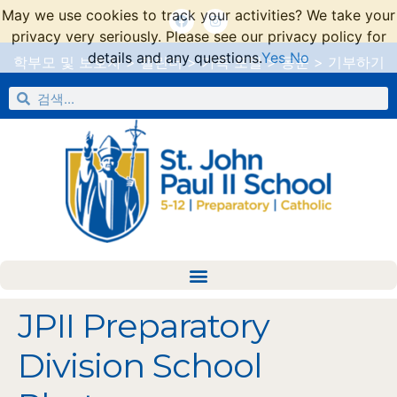
May we use cookies to track your activities? We take your
privacy very seriously. Please see our privacy policy for
details and any questions.
Yes
No
학부모 및 보호자
>
캘린더
>
가족 포털
>
동문
>
기부하기
JPII Preparatory
Division School