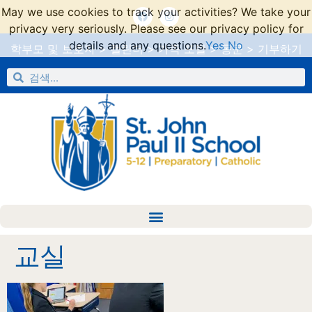
May we use cookies to track your activities? We take your
privacy very seriously. Please see our privacy policy for
details and any questions.
Yes
No
학부모 및 보호자
>
캘린더
>
가족 포털
>
동문
>
기부하기
교실