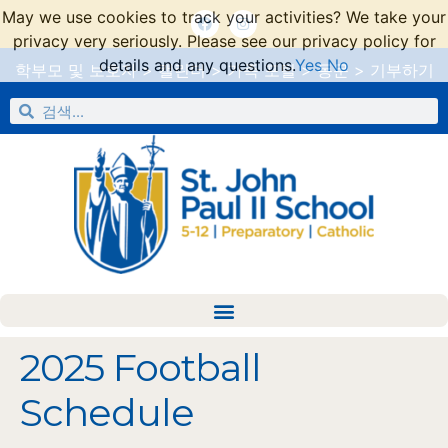
May we use cookies to track your activities? We take your
privacy very seriously. Please see our privacy policy for
details and any questions.
Yes
No
학부모 및 보호자
>
캘린더
>
가족 포털
>
동문
>
기부하기
2025 Football
Schedule