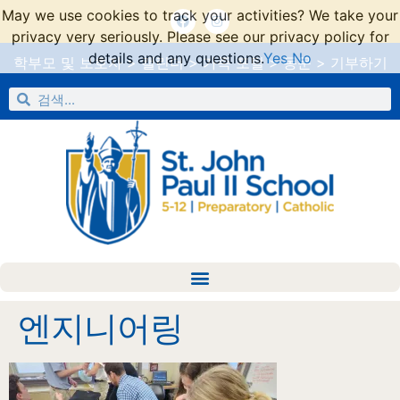
May we use cookies to track your activities? We take your
privacy very seriously. Please see our privacy policy for
details and any questions.
Yes
No
학부모 및 보호자
>
캘린더
>
가족 포털
>
동문
>
기부하기
엔지니어링