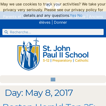
May we use cookies to track your activities? We take your
privacy very seriously. Please see our privacy policy for
details and any questions.
Yes
No
Parents et tuteurs
|
Calendrier
|
Portail famille
|
Anciens
élèves
|
Donner
Day:
May 8, 2017