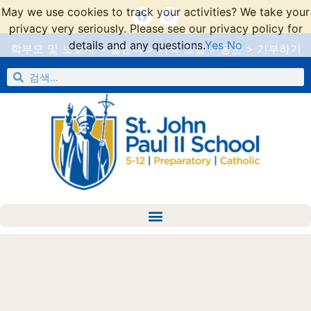
May we use cookies to track your activities? We take your
privacy very seriously. Please see our privacy policy for
details and any questions.
Yes
No
학부모 및 보호자
>
캘린더
>
가족 포털
>
동문
>
기부하기